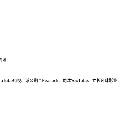
资讯
uTube电视、球公期合
Peacock、司建
YouTube、立长环球