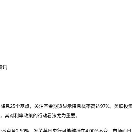
资讯
三降息25个基点，关注基金期货显示降息概率高达97%。美联
投
联储后，其对利率政策的行动看法尤为重要。
点至2.50%，发关英国央行可能维持在4.00%不变，市场
而日