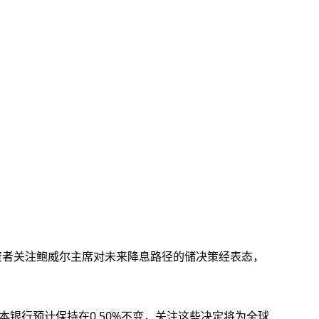
资者关注鲍威尔主席对未来降息路径的储决策经表态，
本银行预计保持在0.50%不变，关注这些决定将为全球