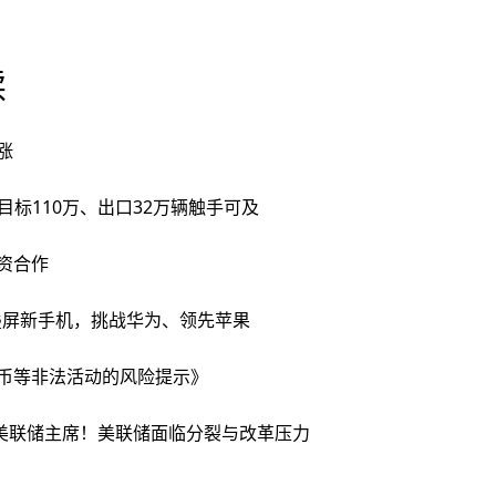
读
涨
目标110万、出口32万辆触手可及
的投资合作
首发三折叠屏新手机，挑战华为、领先苹果
币等非法活动的风险提示》
任美联储主席！美联储面临分裂与改革压力